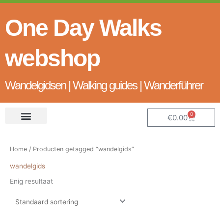
Ga
naar
One Day Walks
de
inhoud
webshop
Wandelgidsen | Walking guides | Wanderführer
0
Winkelw
€
0.00
Home
/ Producten getagged “wandelgids”
wandelgids
Enig resultaat