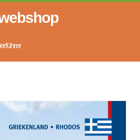
 webshop
erführer