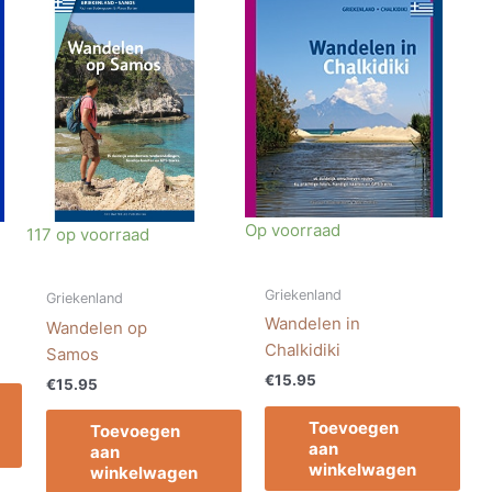
Op voorraad
117 op voorraad
Griekenland
Griekenland
Wandelen in
Wandelen op
Chalkidiki
Samos
€
15.95
€
15.95
Toevoegen
Toevoegen
aan
aan
winkelwagen
winkelwagen