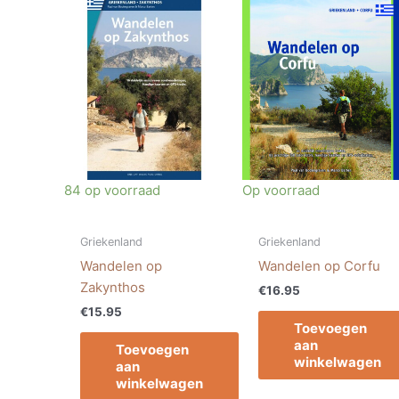
84 op voorraad
Op voorraad
Griekenland
Griekenland
Wandelen op
Wandelen op Corfu
Zakynthos
€
16.95
€
15.95
Toevoegen
aan
Toevoegen
winkelwagen
aan
winkelwagen