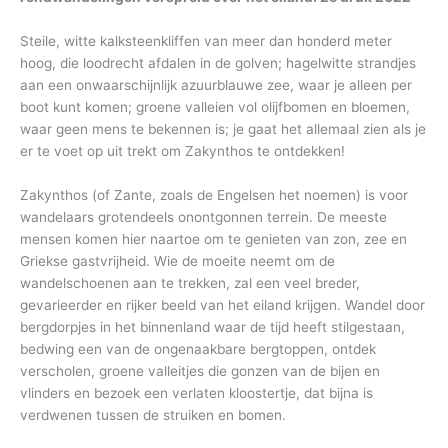
Steile, witte kalksteenkliffen van meer dan honderd meter
hoog, die loodrecht afdalen in de golven; hagelwitte strandjes
aan een onwaarschijnlijk azuurblauwe zee, waar je alleen per
boot kunt komen; groene valleien vol olijfbomen en bloemen,
waar geen mens te bekennen is; je gaat het allemaal zien als je
er te voet op uit trekt om Zakynthos te ontdekken!
Zakynthos (of Zante, zoals de Engelsen het noemen) is voor
wandelaars grotendeels onontgonnen terrein. De meeste
mensen komen hier naartoe om te genieten van zon, zee en
Griekse gastvrijheid. Wie de moeite neemt om de
wandelschoenen aan te trekken, zal een veel breder,
gevarieerder en rijker beeld van het eiland krijgen. Wandel door
bergdorpjes in het binnenland waar de tijd heeft stilgestaan,
bedwing een van de ongenaakbare bergtoppen, ontdek
verscholen, groene valleitjes die gonzen van de bijen en
vlinders en bezoek een verlaten kloostertje, dat bijna is
verdwenen tussen de struiken en bomen.