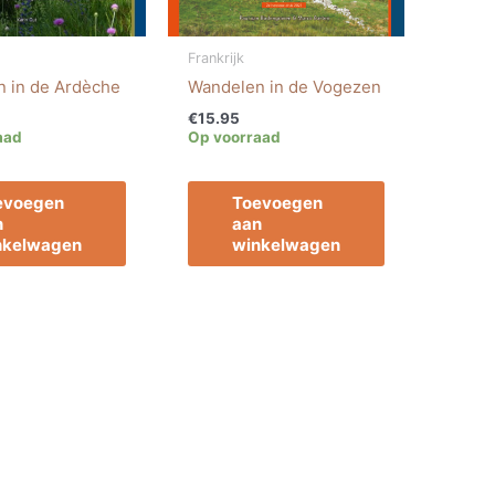
Frankrijk
 in de Ardèche
Wandelen in de Vogezen
€
15.95
aad
Op voorraad
evoegen
Toevoegen
n
aan
nkelwagen
winkelwagen