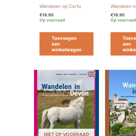
Wandelen op Corfu
Wandelen o
€
16.95
€
16.95
Op voorraad
Op voorraad
Toevoegen
Toev
aan
aan
winkelwagen
wink
NIET OP VOORRAAD