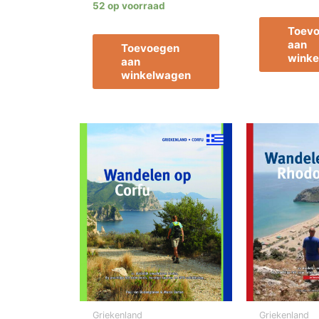
52 op voorraad
Toev
aan
Toevoegen
wink
aan
winkelwagen
Griekenland
Griekenland