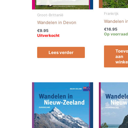
Frankrijk
Groot-Brittanië
Wandelen in
Wandelen in Devon
€
16.95
€
9.95
Op voorraad
Uitverkocht
Toev
Lees verder
aan
wink