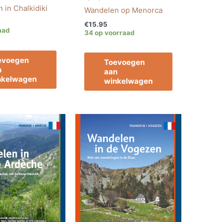
 in Chalkidiki
Wandelen op Menorca
€
15.95
aad
34 op voorraad
evoegen
Toevoegen
n
aan
nkelwagen
winkelwagen