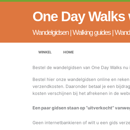
Ga
naar
One Day Walks
de
inhoud
Wandelgidsen | Walking guides | Wand
WINKEL
HOME
Bestel de wandelgidsen van One Day Walks nu
Bestel hier onze wandelgidsen online en reken 
verzendkosten. Daaronder betaal je een bijdrag
kosten verschijnen bij het afrekenen in de web
Een paar gidsen staan op “uitverkocht” vanweg
Geen internetbankieren of wilt u een gids verz