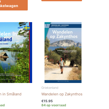
n
nkelwagen
Griekenland
 in Småland
Wandelen op Zakynthos
€
15.95
aad
84 op voorraad