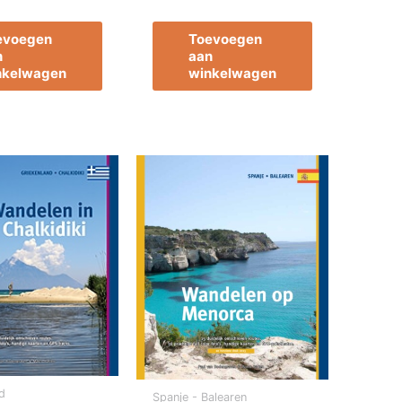
evoegen
Toevoegen
n
aan
nkelwagen
winkelwagen
d
Spanje - Balearen