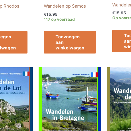
Wandelen
p Rhodos
Wandelen op Samos
€
15.95
€
15.95
Op voorr
117 op voorraad
To
oegen
Toevoegen
aa
aan
wi
elwagen
winkelwagen