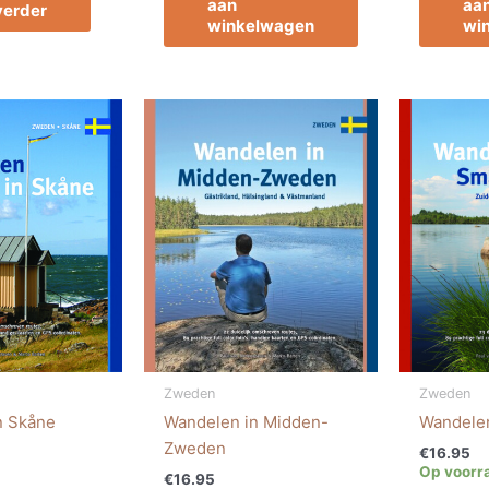
aan
aa
verder
winkelwagen
wi
Zweden
Zweden
n Skåne
Wandelen in Midden-
Wandelen
Zweden
€
16.95
Op voorr
€
16.95