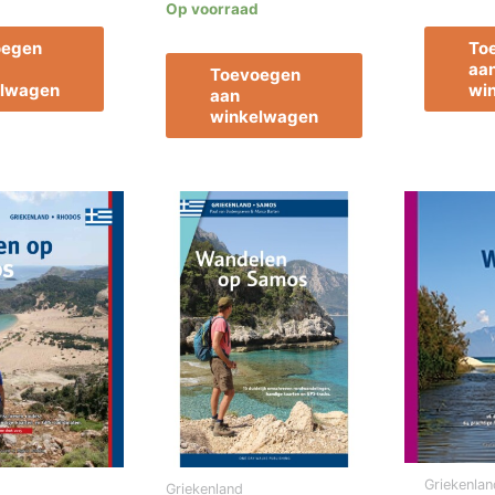
Op voorraad
oegen
To
aa
Toevoegen
elwagen
wi
aan
winkelwagen
Griekenlan
Griekenland