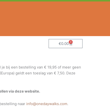
0
Winkelwagen
€
0.00
je bij een bestelling van € 19,95 of meer geen
(Europa) geldt een toeslag van € 7,50. Deze
ellen via deze website.
bestelling naar
info@onedaywalks.com
.