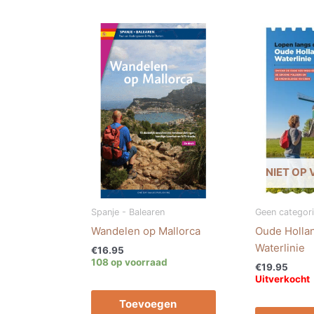
NIET OP
Spanje - Balearen
Geen categor
Wandelen op Mallorca
Oude Holla
Waterlinie
€
16.95
108 op voorraad
€
19.95
Uitverkocht
Toevoegen