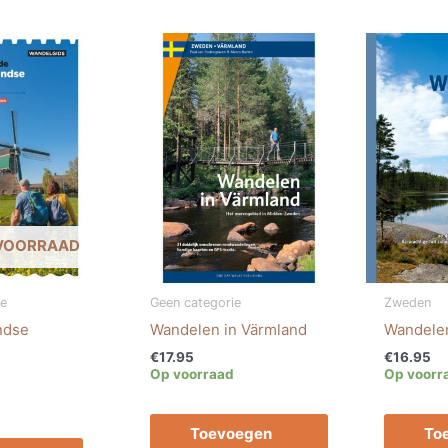
 VOORRAAD
ie
Geen categorie
Zweden
ndse
Wandelen in Värmland
Wandelen
€
17.95
€
16.95
Op voorraad
Op voorr
Toevoegen
To