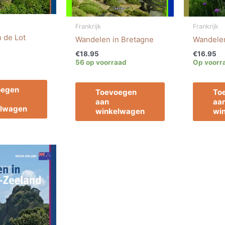
Frankrijk
Frankrijk
 de Lot
Wandelen in Bretagne
Wandelen
€
18.95
€
16.95
56 op voorraad
Op voorr
oegen
Toevoegen
To
aan
aa
elwagen
winkelwagen
wi